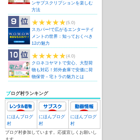
ンサブスクリプションを楽しむ
方法
(5.0)
スカパー!で広がるエンターテイ
メントの世界：知っておくべき
12の魅力
(4.0)
クロネコヤマトで安心、大型荷
物も対応！郊外倉庫で安価に荷
物保管－宅トラの魅力とは
ブログ村ランキング
にほんブログ
にほんブログ
にほんブログ
村
村
村
ブログ村参加しています。応援宜しくお願いし
ます。