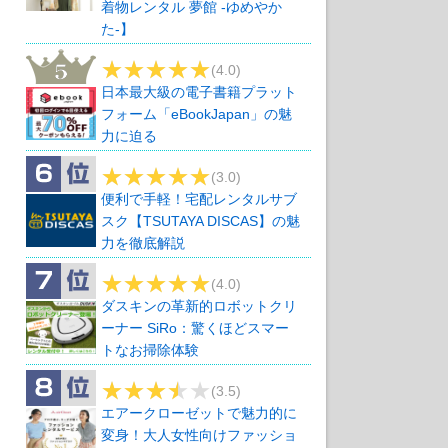
着物レンタル 夢館 -ゆめやか
た-】
(4.0)
日本最大級の電子書籍プラット
フォーム「eBookJapan」の魅
力に迫る
(3.0)
便利で手軽！宅配レンタルサブ
スク【TSUTAYA DISCAS】の魅
力を徹底解説
(4.0)
ダスキンの革新的ロボットクリ
ーナー SiRo：驚くほどスマー
トなお掃除体験
(3.5)
エアークローゼットで魅力的に
変身！大人女性向けファッショ