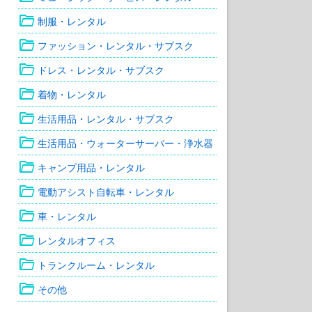
folder_open
制服・レンタル
folder_open
ファッション・レンタル・サブスク
folder_open
ドレス・レンタル・サブスク
folder_open
着物・レンタル
folder_open
生活用品・レンタル・サブスク
folder_open
生活用品・ウォーターサーバー・浄水器
folder_open
キャンプ用品・レンタル
folder_open
電動アシスト自転車・レンタル
folder_open
車・レンタル
folder_open
レンタルオフィス
folder_open
トランクルーム・レンタル
folder_open
その他