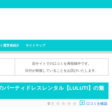
ト運営者紹介
サイトマップ
旧サイトでの口コミを再投稿中です。
日付が前後していることをお詫びいたします。
パーティドレスレンタル【LULUTI】の魅
reviews
0
口コミを確認