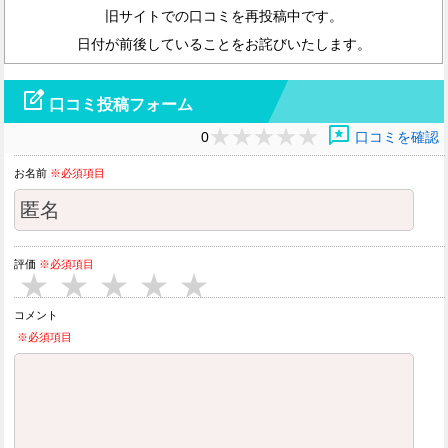
旧サイトでの口コミを再投稿中です。
日付が前後していることをお詫びいたします。
edit_square
口コミ投稿フォーム
reviews
0
口コミを確認
お名前
※必須項目
評価
※必須項目
★
★
★
★
★
コメント
※必須項目