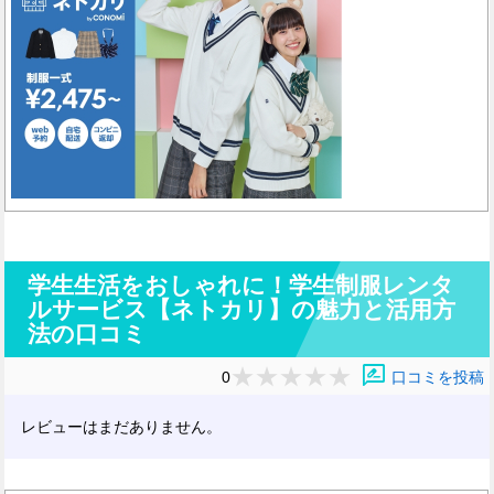
学生生活をおしゃれに！学生制服レンタ
ルサービス【ネトカリ】の魅力と活用方
法の口コミ
rate_review
0
口コミを投稿
レビューはまだありません。