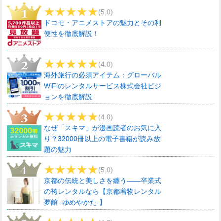
(5.0)
ドコモ・アニメストアの魅力とその利
便性を徹底解説！
(4.0)
海外旅行の必須アイテム：グローバル
WiFiのレンタルサービス株式会社ビジ
ョンを徹底解説
(4.0)
なぜ「スキマ」が漫画読者のお気に入
り？32000冊以上の電子書籍が読み放
題の魅力
(5.0)
京都の伝統と美しさを纏う――卒業式
の袴レンタルなら【京都着物レンタル
夢館 -ゆめやかた-】